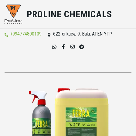
PROLINE CHEMICALS
+994774800109
622-ci küçə, 9
,
Bakı
,
ATEN YTP