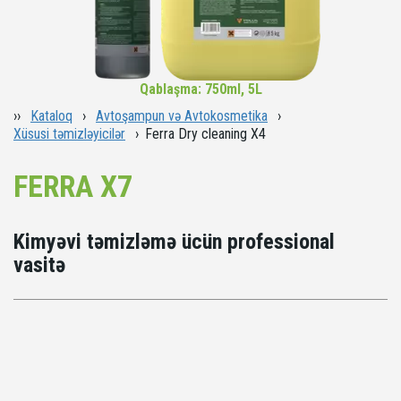
Qablaşma: 750ml, 5L
››
Kataloq
›
Avtoşampun və Avtokosmetika
›
Xüsusi təmizləyicilər
› Ferra Dry cleaning X4
FERRA X7
Kimyəvi təmizləmə ücün professional 
vasitə
Üstünlükləri: