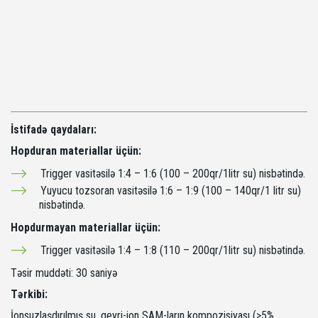
İstifadə qaydaları:
Hopduran materiallar üçün: 
Trigger vasitəsilə 1:4 – 1:6 (100 – 200qr/1litr su) nisbətində.
Yuyucu tozsoran vasitəsilə 1:6 – 1:9 (100 – 140qr/1 litr su) 
nisbətində. 
Hopdurmayan materiallar üçün: 
Trigger vasitəsilə 1:4 – 1:8 (110 – 200qr/1litr su) nisbətində.
Təsir muddəti: 30 saniyə
Tərkibi:
İonsuzlaşdırılmış su, qeyri-ion SAM-ların kompozisiyası (>5%,