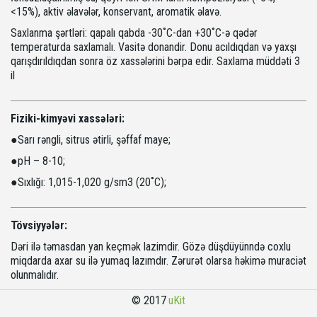
<15%), aktiv əlavələr, konservant, aromatik əlavə.
Saxlanma şərtləri: qapalı qabda -30˚С-dan +30˚С-ə qədər
temperaturda saxlamalı. Vasitə donandir. Donu acıldıqdan və yaxşı
qarışdırıldıqdan sonra öz xassələrini bərpa edir. Saxlama müddəti 3
il
Fiziki-kimyəvi xassələri:
●Sarı rəngli, sitrus ətirli, şəffaf maye;
●рН – 8-10;
●Sıxlığı: 1,015-1,020 g/sm3 (20˚С);
Tövsiyyələr:
Dəri ilə təmasdan yan keçmək lazimdir. Gözə düşdüyünndə coxlu
miqdarda axar su ilə yumaq lazımdır. Zərurət olarsa həkimə muraciət
olunmalıdır.
© 2017 
uKit