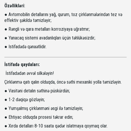
Özəllikləri
:
● Avtomobilin detallarını yağ, qurum, toz çirklənmələrindən tez və
effektiv şəkildə təmizləyir;
● Rəngli və qara metalları korroziyaya uğratmır;
● Yanacaq sistemi avadanlıqları üçün təhlükəsizdir;
● Istifadədə qənaətlidir.
İstifadə qaydaları:
İstifadədən əvvəl silkələyin!
Çirklənmə qatı qalın olduqda, öncə səthi mexaniki yolla təmizləyin.
● Vasitəni detalın səthinə püskürdün;
● 1-2 dəqiqə gözləyin;
● Yumşalmış çirklənməni əsgi ilə təmizləyin;
● Ehtiyac olduqda prosesi təkrar edin;
● Xırda detalları 8-10 saata qədər islatmaya qoymaq olar.