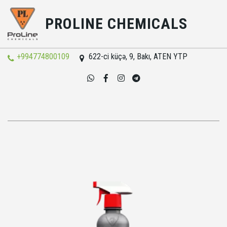
PROLINE CHEMICALS
+994774800109
622-ci küçə, 9
,
Bakı
,
ATEN YTP