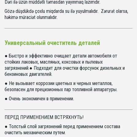
Dəri ilə üzün müddətli təmasdan yayınmaq lazımdır.
Gözə düşdükdə çoxlu miqdarda su ilə yuyulmalıdır. Zərurət olarsa,
həkimə müraciət olunmalıdır.
Универсальный очиститель деталей
● Быстро и эффективно очищает детали автомобиля от
стойких лаковых, масляных, коксовых и пылевых
загрязнений.● Подходит для очистки форсунок дизельных и
бензиновых двигателей.
● Не вызывает коррозии цветных и черных металлов,
безопасен для прецизионных пар топливной аппаратуры.
● Очень экономичен в применении.
ПЕРЕД ПРИМЕНЕНИЕМ ВСТРЯХНУТЬ!
● Толстый слой загрязнений перед применением состава
очистить механическим путем.