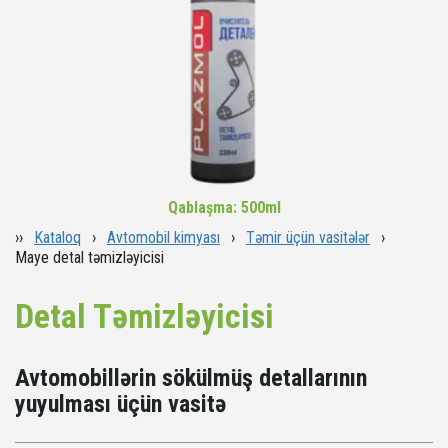
Qablaşma: 500ml
››
Kataloq
›
Avtomobil kimyası
›
Təmir üçün vasitələr
›
Maye detal təmizləyicisi
Detal Təmizləyicisi
Avtomobillərin sökülmüş detallarının
yuyulması üçün vasitə