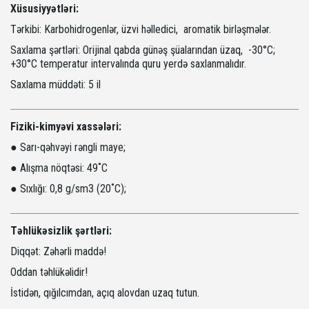
Xüsusiyyətləri:
Tərkibi: Karbohidrogenlər, üzvi həlledici, aromatik birləşmələr.
Saxlama şərtləri: Orijinal qabda günəş şüalarından üzaq, -30°С;
+30°С temperatur intervalında quru yerdə saxlanmalıdır.
Saxlama müddəti: 5 il
Fiziki-kimyəvi xassələri:
● Sarı-qəhvəyi rəngli maye;
● Alışma nöqtəsi: 49˚С
● Sıxlığı: 0,8 g/sm3 (20˚С);
Təhlükəsizlik şərtləri:
Diqqət: Zəhərli maddə!
Oddan təhlükəlidir!
İstidən, qığılcımdan, açıq alovdan uzaq tutun.