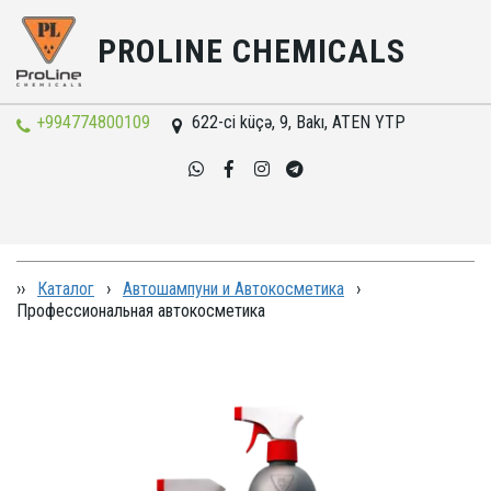
PROLINE CHEMICALS
+994774800109
622-ci küçə, 9
,
Bakı
,
ATEN YTP
››
Каталог
›
Автошампуни и Автокосметика
›
Профессиональная автокосметика